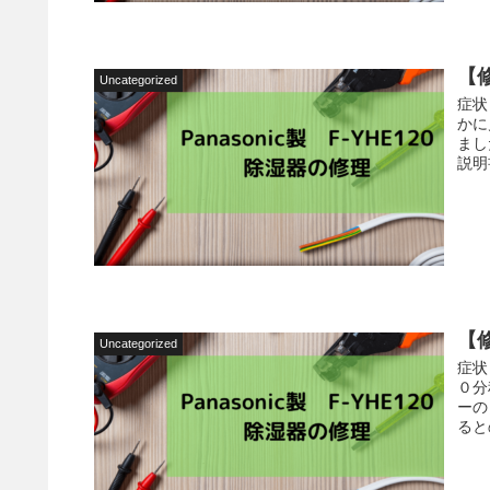
【修
Uncategorized
症状
かに
まし
説明
【修
Uncategorized
症状
０分
ーの
ると