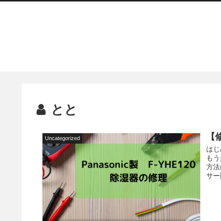
とと
【修
Uncategorized
はじ
もう
方法
サー