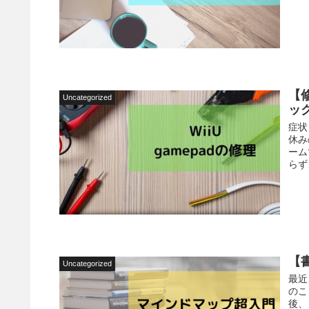
【修
Uncategorized
ッ
症状
休み
ーム
らず
【
Uncategorized
最近
のこ
後、