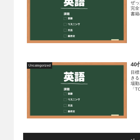
ぜっ
完全
書籍
4
Uncategorized
目標
きる
場勤
「T