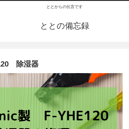
ととからの伝言です
ととの備忘録
E120 除湿器