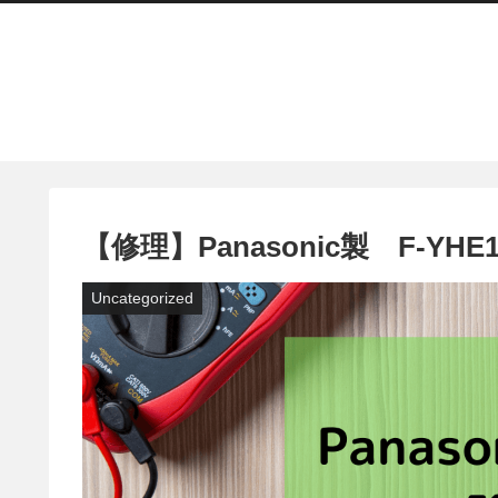
【修理】Panasonic製 F-YH
Uncategorized